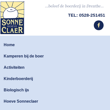
Skip
Skip
Skip
Skip
to
to
to
to
primary
main
primary
footer
TEL: 0528-251451
navigation
content
sidebar
Boerderij
camping
Home
Drenthe
-
Kamperen
Kamperen bij de boer
bij
de
Activiteiten
boer
Kinderboerderij
Biologisch ijs
Hoeve Sonneclaer