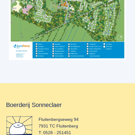
Primary
Sidebar
Footer
Boerderij Sonneclaer
Fluitenbergseweg 94
7931 TC Fluitenberg
T: 0528 - 251451